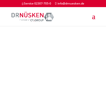
Service 02307-705-0
info@drnuesken.de
DESINFEKTION
DR. NÜSKEN CHEMIE
GMBH
KONTAKT