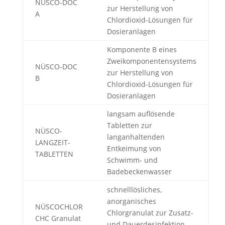
NÜSCO-DOC
zur Herstellung von
A
Chlordioxid-Lösungen für
Dosieranlagen
Komponente B eines
Zweikomponentensystems
NÜSCO-DOC
zur Herstellung von
B
Chlordioxid-Lösungen für
Dosieranlagen
langsam auflösende
Tabletten zur
NÜSCO-
langanhaltenden
LANGZEIT-
Entkeimung von
TABLETTEN
Schwimm- und
Badebeckenwasser
schnelllösliches,
anorganisches
NÜSCOCHLOR
Chlorgranulat zur Zusatz-
CHC Granulat
und Dauerdesinfektion